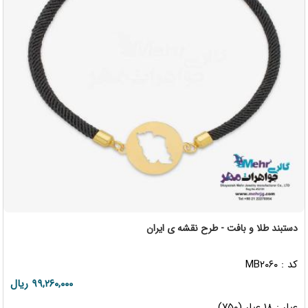
دستبند طلا و بافت - طرح نقشه ی ایران
کد : MB۲۰۶۰
۹۹,۲۶۰,۰۰۰ ریال
عیار : ۱۸ عیار (۷۵۰)