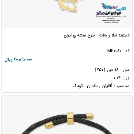
دستبند طلا و بافت - طرح نقشه ی ایران
کد : MB۲۰۶۱
۶۰,۸۹۰,۰۰۰ ریال
عیار : ۱۸ عیار (۷۵۰)
وزن ۰.۲۶
مناسب : آقایان , بانوان , کودک