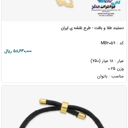
دستبند طلا و بافت - طرح نقشه ی ایران
کد : MB۲۰۵۹
۵۸,۶۳۰,۰۰۰ ریال
عیار : ۱۸ عیار (۷۵۰)
وزن ۰.۲۵
مناسب : بانوان