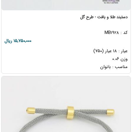
دستبند طلا و بافت - طرح گل
کد : MB۱۹۲۸
۱۵,۷۵۰,۰۰۰ ریال
عیار : ۱۸ عیار (۷۵۰)
وزن ۰.۰۶
مناسب : بانوان