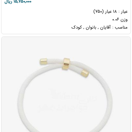
۱۵,۷۵۰,۰۰۰ ریال
عیار : ۱۸ عیار (۷۵۰)
وزن ۰.۰۶
مناسب : آقایان , بانوان , کودک