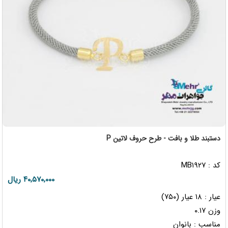
دستبند طلا و بافت - طرح حروف لاتین P
کد : MB۱۹۲۷
۴۰,۵۷۰,۰۰۰ ریال
عیار : ۱۸ عیار (۷۵۰)
وزن ۰.۱۷
مناسب : بانوان