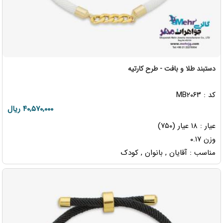
دستبند طلا و بافت - طرح کارتیه
کد : MB۲۰۶۳
۴۰,۵۷۰,۰۰۰ ریال
عیار : ۱۸ عیار (۷۵۰)
وزن ۰.۱۷
مناسب : آقایان , بانوان , کودک