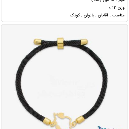
وزن ۰.۴۳
مناسب : آقایان , بانوان , کودک