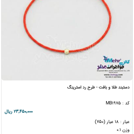
دستبند طلا و بافت - طرح رد استرینگ
کد : MB۱۹۷۵
۲۳,۴۵۰,۰۰۰ ریال
عیار : ۱۸ عیار (۷۵۰)
وزن ۰.۱