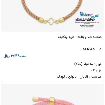
دستبند طلا و بافت - طرح ونکلیف
کد : MB۲۰۶۵
۴۷,۳۴۰,۰۰۰ ریال
عیار : ۱۸ عیار (۷۵۰)
وزن ۰.۲
مناسب : آقایان , بانوان , کودک