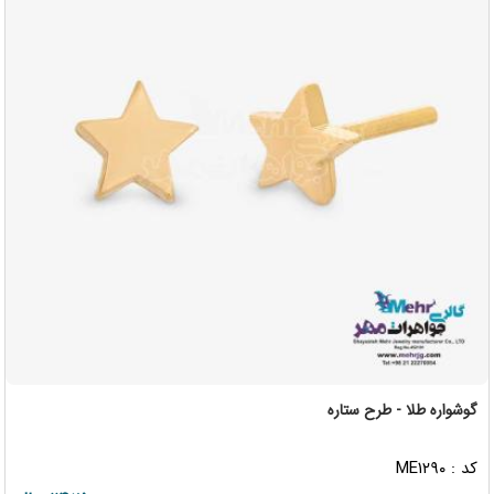
گوشواره طلا - طرح ستاره
کد : ME۱۲۹۰