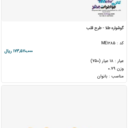
گوشواره طلا - طرح قلب
کد : ME۱۲۸۵
۱۷۳,۵۷۰,۰۰۰ ریال
عیار : ۱۸ عیار (۷۵۰)
وزن ۰.۷۹
مناسب : بانوان