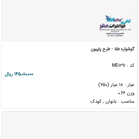
گوشواره طلا - طرح پاپیون
کد : ME۱۲۹۱
۱۴۵,۰۱۰,۰۰۰ ریال
عیار : ۱۸ عیار (۷۵۰)
وزن ۰.۶۶
مناسب : بانوان , کودک