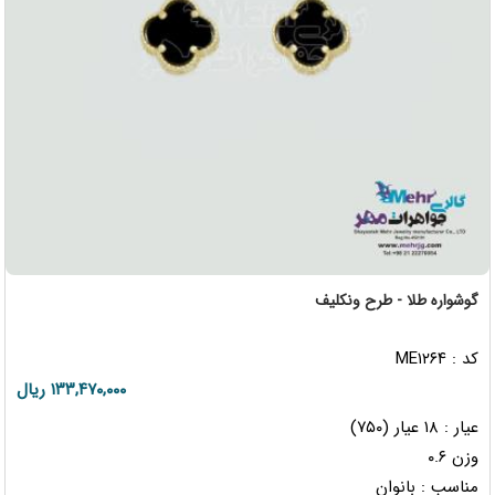
گوشواره طلا - طرح ونکلیف
کد : ME۱۲۶۴
۱۳۳,۴۷۰,۰۰۰ ریال
عیار : ۱۸ عیار (۷۵۰)
وزن ۰.۶
مناسب : بانوان