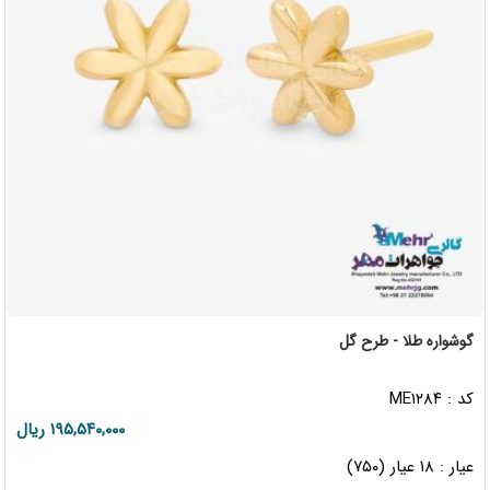
گوشواره طلا - طرح گل
کد : ME۱۲۸۴
۱۹۵,۵۴۰,۰۰۰ ریال
عیار : ۱۸ عیار (۷۵۰)