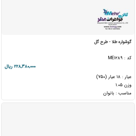
گوشواره طلا - طرح گل
کد : ME۱۲۸۹
۲۲۸,۳۸۰,۰۰۰ ریال
عیار : ۱۸ عیار (۷۵۰)
وزن ۱.۰۵
مناسب : بانوان