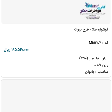
گوشواره طلا - طرح پروانه
کد : ME۱۲۸۷
۱۹۵,۵۴۰,۰۰۰ ریال
عیار : ۱۸ عیار (۷۵۰)
وزن ۰.۸۹
مناسب : بانوان