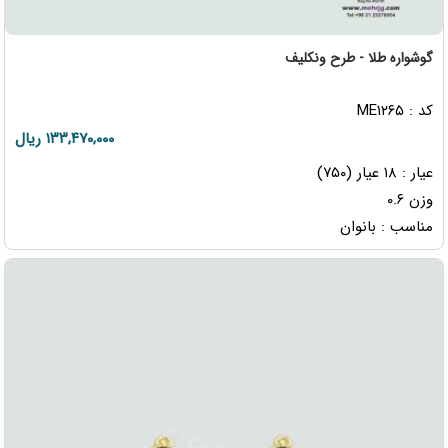
گوشواره طلا - طرح ونکلیف
کد : ME۱۲۶۵
۱۳۳,۴۷۰,۰۰۰ ریال
عیار : ۱۸ عیار (۷۵۰)
وزن ۰.۶
مناسب : بانوان