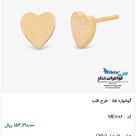
گوشواره طلا - طرح قلب
کد : ME۱۲۸۶
۱۵۳,۷۹۰,۰۰۰ ریال
عیار : ۱۸ عیار (۷۵۰)