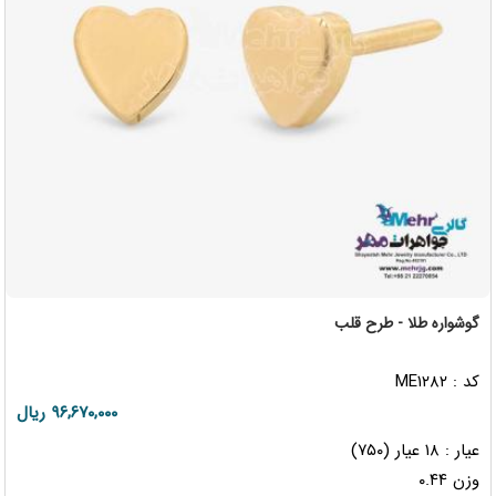
گوشواره طلا - طرح قلب
کد : ME۱۲۸۲
۹۶,۶۷۰,۰۰۰ ریال
عیار : ۱۸ عیار (۷۵۰)
وزن ۰.۴۴