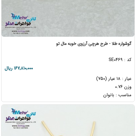
گوشواره طلا - طرح هرچی آرزوی خوبه مال تو
کد : SE۰۴۶۹
۱۶۷,۸۱۰,۰۰۰ ریال
عیار : ۱۸ عیار (۷۵۰)
وزن ۰.۷۶
مناسب : بانوان