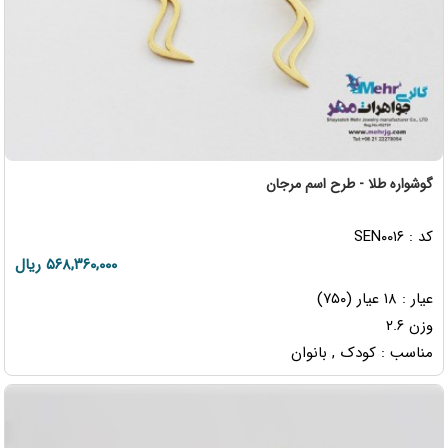
گوشواره طلا - طرح اسم مرجان
کد : SEN۰۰۱۶
۵۶۸,۳۶۰,۰۰۰ ریال
عیار : ۱۸ عیار (۷۵۰)
وزن ۲.۶
مناسب : کودک , بانوان