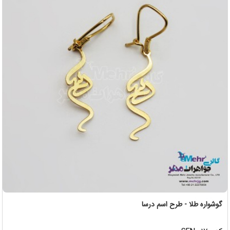
گوشواره طلا - طرح اسم درسا