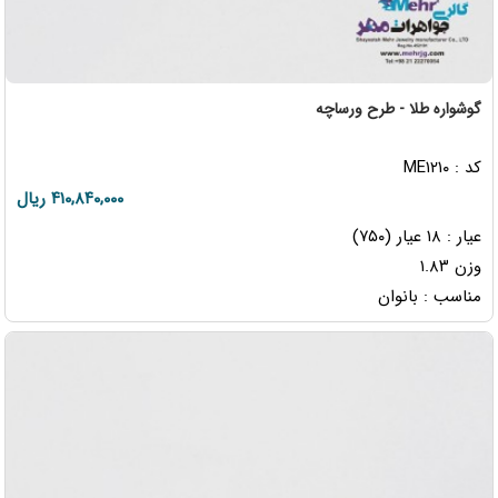
گوشواره طلا - طرح ورساچه
کد : ME۱۲۱۰
۴۱۰,۸۴۰,۰۰۰ ریال
عیار : ۱۸ عیار (۷۵۰)
وزن ۱.۸۳
مناسب : بانوان