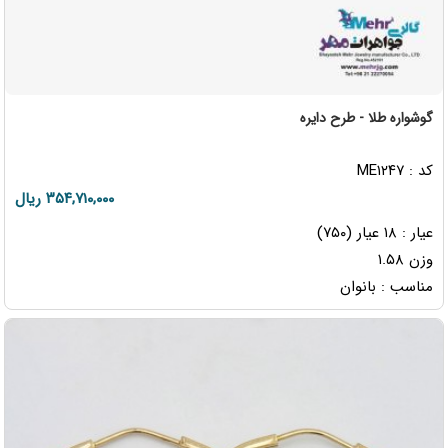
گوشواره طلا - طرح دایره
کد : ME۱۲۴۷
۳۵۴,۷۱۰,۰۰۰ ریال
عیار : ۱۸ عیار (۷۵۰)
وزن ۱.۵۸
مناسب : بانوان