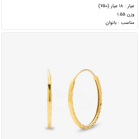
عیار : ۱۸ عیار (۷۵۰)
وزن ۱.۵۵
مناسب : بانوان