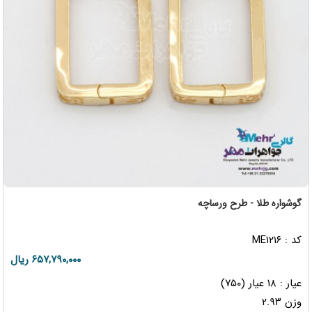
گوشواره طلا - طرح ورساچه
کد : ME۱۲۱۶
۶۵۷,۷۹۰,۰۰۰ ریال
عیار : ۱۸ عیار (۷۵۰)
وزن ۲.۹۳