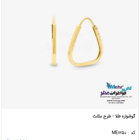
گوشواره طلا - طرح مثلث
کد : ME۱۲۵۰