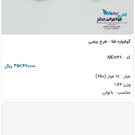
گوشواره طلا - طرح بیضی
کد : ME۱۲۴۹
۳۵۲,۴۷۰,۰۰۰ ریال
عیار : ۱۸ عیار (۷۵۰)
وزن ۱.۵۷
مناسب : بانوان