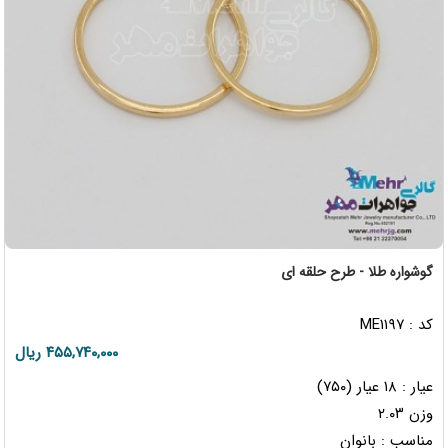
گوشواره طلا - طرح حلقه ای
کد : ME۱۱۹۷
۴۵۵,۷۴۰,۰۰۰ ریال
عیار : ۱۸ عیار (۷۵۰)
وزن ۲.۰۳
مناسب : بانوان