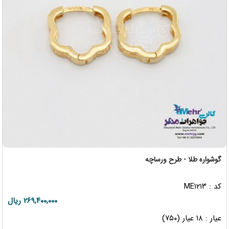
گوشواره طلا - طرح ورساچه
کد : ME۱۲۱۳
۲۶۹,۴۰۰,۰۰۰ ریال
عیار : ۱۸ عیار (۷۵۰)