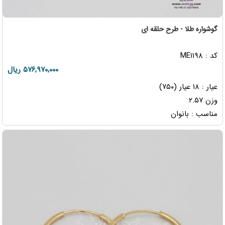
گوشواره طلا - طرح حلقه ای
کد : ME۱۱۹۸
۵۷۶,۹۷۰,۰۰۰ ریال
عیار : ۱۸ عیار (۷۵۰)
وزن ۲.۵۷
مناسب : بانوان