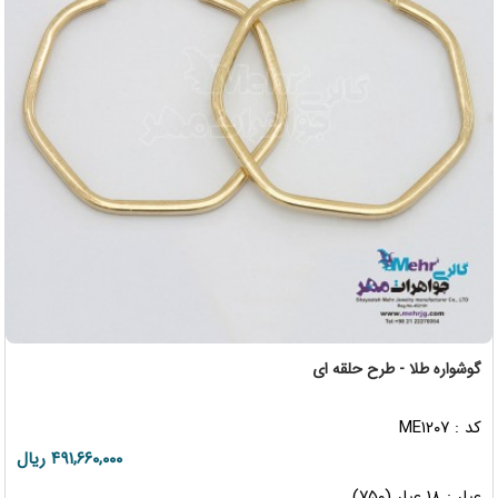
گوشواره طلا - طرح حلقه ای
کد : ME۱۲۰۷
۴۹۱,۶۶۰,۰۰۰ ریال
عیار : ۱۸ عیار (۷۵۰)