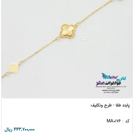
پابند طلا - طرح ونکلیف
کد : MA۰۱۷۶
۴۴۳,۷۰۰,۰۰۰ ریال