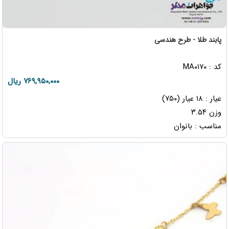
پابند طلا - طرح هندسی
کد : MA۰۱۷۰
۷۶۹,۹۵۰,۰۰۰ ریال
عیار : ۱۸ عیار (۷۵۰)
وزن ۳.۵۴
مناسب : بانوان