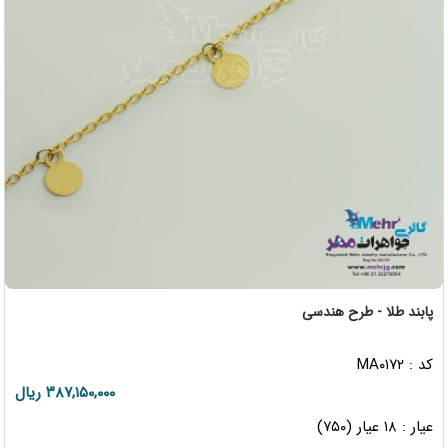
پابند طلا - طرح هندسی
کد : MA۰۱۷۲
۳۸۷,۱۵۰,۰۰۰ ریال
عیار : ۱۸ عیار (۷۵۰)