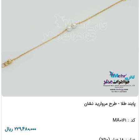
پابند طلا - طرح مروارید نشان
کد : MA۰۱۶۱
۲۲۹,۴۸۰,۰۰۰ ریال
عیار : ۱۸ عیار (۷۵۰)