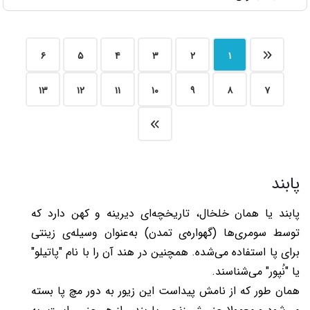
۶
۵
۴
۳
۲
۱
۱۳
۱۲
۱۱
۱۰
۹
۸
۷
پابند
پابند یا همان خلخال، تاریخچه‌ای دیرینه و کهن دارد که
توسط سومری‌ها (گهواره‌ی تمدن) به‌عنوان وسیله‌ی زینتی
برای پا استفاده می‌شده. همچنین در هند آن را با نام "پاتیلو"
یا "نُپور" می‌شناسند.
همان طور که از نامش پیداست این زیور به دور مچ پا بسته