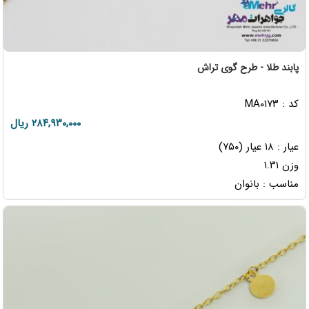
پابند طلا - طرح گوی تراش
کد : MA۰۱۷۳
۲۸۴,۹۳۰,۰۰۰ ریال
عیار : ۱۸ عیار (۷۵۰)
وزن ۱.۳۱
مناسب : بانوان