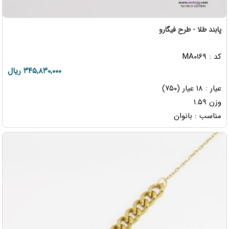
پابند طلا - طرح فیگارو
کد : MA۰۱۶۹
۳۴۵,۸۳۰,۰۰۰ ریال
عیار : ۱۸ عیار (۷۵۰)
وزن ۱.۵۹
مناسب : بانوان