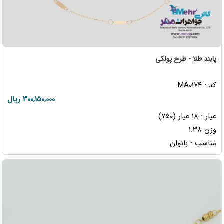
پابند طلا - طرح پولکی
کد : MA۰۱۷۴
۳۰۰,۱۵۰,۰۰۰ ریال
عیار : ۱۸ عیار (۷۵۰)
وزن ۱.۳۸
مناسب : بانوان