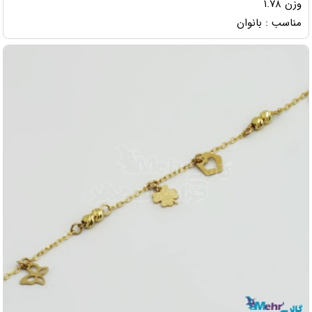
وزن ۱.۷۸
مناسب : بانوان