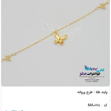
پابند طلا - طرح پروانه
کد : MA۰۱۷۸