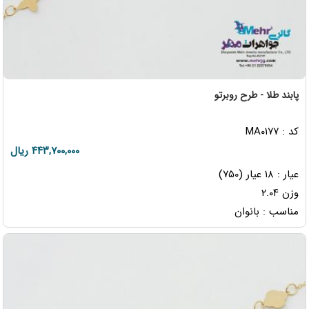
پابند طلا - طرح روبرتو
کد : MA۰۱۷۷
۴۴۳,۷۰۰,۰۰۰ ریال
عیار : ۱۸ عیار (۷۵۰)
وزن ۲.۰۴
مناسب : بانوان