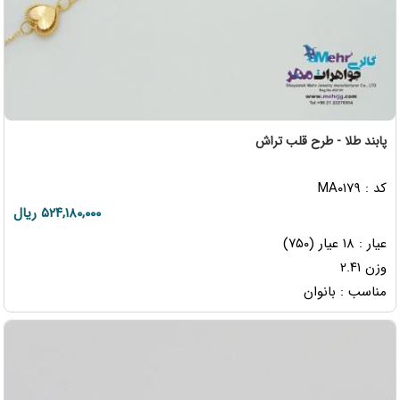
پابند طلا - طرح قلب تراش
کد : MA۰۱۷۹
۵۲۴,۱۸۰,۰۰۰ ریال
عیار : ۱۸ عیار (۷۵۰)
وزن ۲.۴۱
مناسب : بانوان