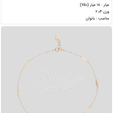
عیار : ۱۸ عیار (۷۵۰)
وزن ۲.۰۴
مناسب : بانوان