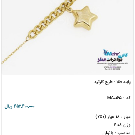
پابند طلا - طرح کارتیه
کد : MA۰۱۶۵
۴۵۲,۴۰۰,۰۰۰ ریال
عیار : ۱۸ عیار (۷۵۰)
وزن ۲.۰۸
مناسب : بانوان